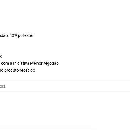
odão, 40% poliéster
ho
 com a Iniciativa Melhor Algodão
 no produto recebido
tas
,