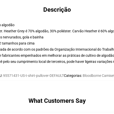
Descrição
m algodão
er. Heather Grey é 70% algodão, 30% poliéster. Carvão Heather é 60% alg
s nervurados, gola e bainha
 2 tamanhos para cima
aliada de acordo com os padrões da Organização Internacional do Trabal
e fabricantes empenhados em melhorar as práticas de cultivo de algodão
 pelo seu cumprimento local de terceiros, pode haver ligeiras variações
U
:
95571431-US-t-shirt-pullover-DEFAULT
Categorias
:
Bloodborne Camise
What Customers Say