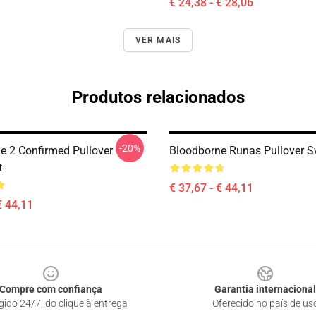
€ 24,38 - € 28,06
VER MAIS
Produtos relacionados
-20%
e 2 Confirmed Pullover
Bloodborne Runas Pullover S
t
€ 37,67 - € 44,11
€ 44,11
Compre com confiança
Garantia internacional
gido 24/7, do clique à entrega
Oferecido no país de us