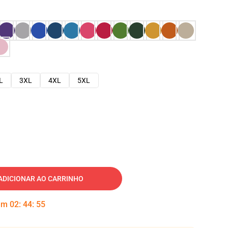
L
3XL
4XL
5XL
ADICIONAR AO CARRINHO
 em
02
:
44
:
54