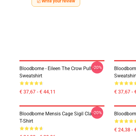
Write your review
-20%
Bloodborne - Eileen The Crow Pullover
Bloodborn
Sweatshirt
Sweatshir
€ 37,67 - € 44,11
€ 37,67 - 
-20%
Bloodborne Mensis Cage Sigil Classic
Bloodborne
T-Shirt
€ 24,38 - 