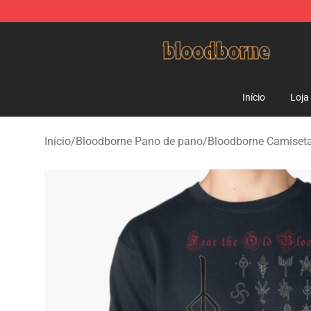
Bloodborne Shop - Official Bloodborne Merchandise St
Início
Loja
Início
/
Bloodborne Pano de pano
/
Bloodborne Camiset