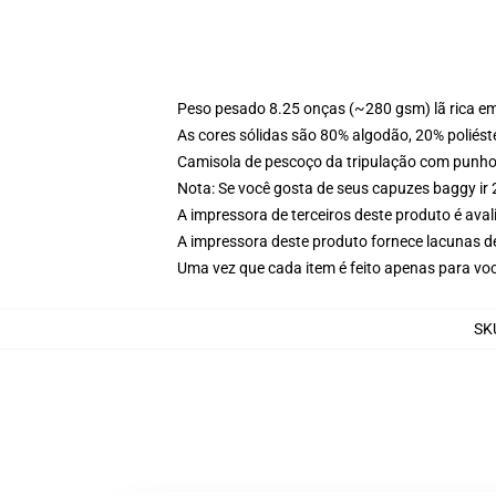
Peso pesado 8.25 onças (~280 gsm) lã rica e
As cores sólidas são 80% algodão, 20% poliést
Camisola de pescoço da tripulação com punho
Nota: Se você gosta de seus capuzes baggy ir
A impressora de terceiros deste produto é av
A impressora deste produto fornece lacunas d
Uma vez que cada item é feito apenas para você
SK