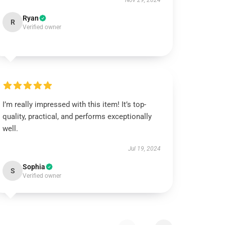
Nov 29, 2024
Ryan
R
Verified owner
I’m really impressed with this item! It’s top-
quality, practical, and performs exceptionally
well.
Jul 19, 2024
Sophia
S
Verified owner