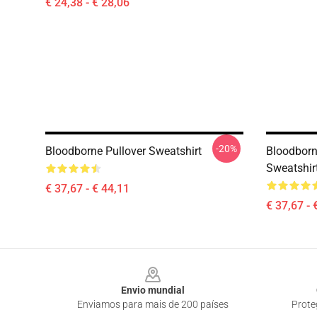
€ 24,38 - € 28,06
-20%
Bloodborne Pullover Sweatshirt
Bloodborn
Sweatshir
€ 37,67 - € 44,11
€ 37,67 - 
Footer
Envio mundial
Enviamos para mais de 200 países
Prote