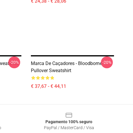
€ 24,38 - € 28,06
-20%
-20%
weatshirt
Marca De Caçadores - Bloodborne
Pullover Sweatshirt
€ 37,67 - € 44,11
Pagamento 100% seguro
o
PayPal / MasterCard / Visa