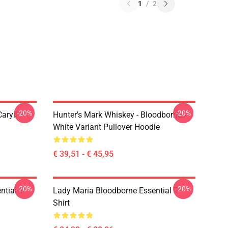
1
/
2
-20%
-20%
aryll
Hunter's Mark Whiskey - Bloodborne -
White Variant Pullover Hoodie
€ 39,51 - € 45,95
-20%
-20%
tial T-
Lady Maria Bloodborne Essential T-
Shirt