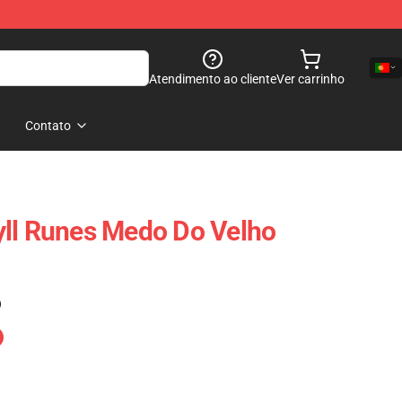
Atendimento ao cliente
Ver carrinho
Contato
yll Runes Medo Do Velho
)