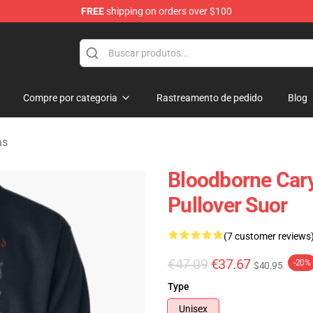
FREE
shipping on orders over $100
ore
Compre por categoria
Rastreamento de pedido
Blog
as
Bloodborne Car
Pullover Suor
(7 customer reviews
€47.09
€37.67
-20%
$40.95
Type
Unisex