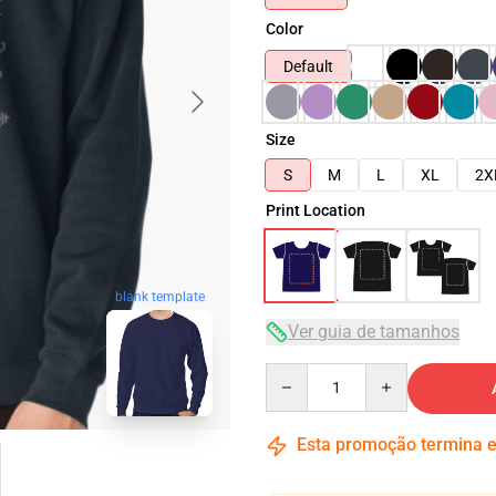
Color
Default
Size
S
M
L
XL
2X
Print Location
blank template
Ver guia de tamanhos
Quantity
Esta promoção termina