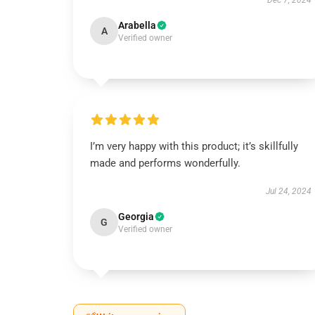
Dec 7, 2024
Arabella
A
Verified owner
I’m very happy with this product; it’s skillfully
made and performs wonderfully.
Jul 24, 2024
Georgia
G
Verified owner