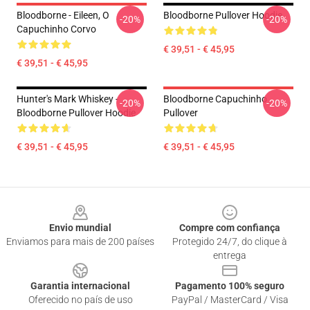
Bloodborne - Eileen, O
Bloodborne Pullover Hoodie
-20%
-20%
Capuchinho Corvo
€ 39,51 - € 45,95
€ 39,51 - € 45,95
Hunter's Mark Whiskey -
Bloodborne Capuchinho
-20%
-20%
Bloodborne Pullover Hoodie
Pullover
€ 39,51 - € 45,95
€ 39,51 - € 45,95
Footer
Envio mundial
Compre com confiança
Enviamos para mais de 200 países
Protegido 24/7, do clique à
entrega
Garantia internacional
Pagamento 100% seguro
Oferecido no país de uso
PayPal / MasterCard / Visa