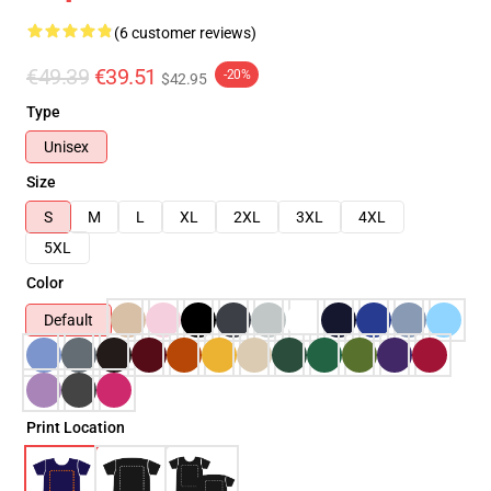
(6 customer reviews)
€49.39
€39.51
-20%
$42.95
Type
Unisex
Size
S
M
L
XL
2XL
3XL
4XL
5XL
Color
Default
Print Location