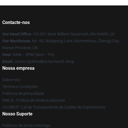
Contacte-nos
Our Head Office
: 101301 West William Savannah, Mo 64485, Us
Our Warehouse
: No. 63, Wujiaping Lane, Nanmenkou, Changji City,
Hunan Province, CN
Hour
: 9AM – 5PM (Mon – Fri)
Email
: contact@bloodborne-merch.shop
Nossa empresa
Sobre nós
Termos e Condições
Políticas de privacidade
DMCA - Política de Direitos Autorais
CA SB657: Lei de Transparência de Cadeia de Suprimentos
Nosso Suporte
Políticas de envio e entrega