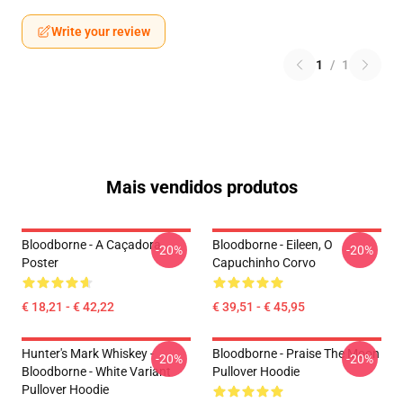
Write your review
1
/
1
Mais vendidos produtos
Bloodborne - A Caçadora
Bloodborne - Eileen, O
-20%
-20%
Poster
Capuchinho Corvo
€ 18,21 - € 42,22
€ 39,51 - € 45,95
Hunter's Mark Whiskey -
Bloodborne - Praise The Moon
-20%
-20%
Bloodborne - White Variant
Pullover Hoodie
Pullover Hoodie